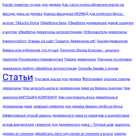
Какой герметик лучше для дерева
Как часто нужно обновлять масло на
фасаде дома из дерева
Краска фасадная НЕОМИД для клеёного бруса -
аналог Tikkurila Vinha
Обработка бани
Обработка деревянных домов снаружи
и внутри
Обработка древесины антисептиками
Отбеливатель древесины
Хомеенпойсто
Отзывы на сайт "Защита-Древесины.рф"
Оцилиндрованное
бревно или рубленное что лучше
Пинотекс Ультра Классик - аналоги
пропиток Российского производства
Пороки древесины
Причины по которым
древесина требует обработки антисептиком
Способы борьбы с жуком
Статьи
Тунговое масло для дерева
Фотографии
Ценные породы
древесины
Чем заделать щели в деревянном доме из бревна снаружи
Чем
заменить КАРТОЦИД-КОМПАУНД
Чем уничтожить жука древоточца в
деревянном доме
Шовный герметик для дерева бревен сруба из бруса
Эффективный способ защиты деревянного дома от короедов и воздействий
жуков вредителей
герметик для деревянного дома – Теплый шов
защитить
дерево от гниения
обработать лаги под полом от гниения и влаги
порода