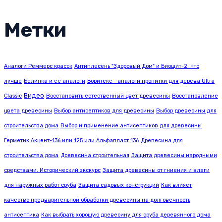
Метки
Аналоги Реммерс красок
Антиплесень "Здоровый Дом" и Биощит-2. Что
лучше
Белинка и её аналоги
Боритекс - аналоги пропитки для дерева Ultra
Видео
Classic
Восстановить естественный цвет древесины
Восстановление
цвета древесины
Выбор антисептиков для древесины
Выбор древесины для
строительства дома
Выбор и применение антисептиков для древесины
Герметик Акцент-136 или 125 или Альфапласт 136
Древесина для
строительства дома
Древесина строительная
Защита древесины народными
средствами. Исторический экскурс
Защита древесины от гниения и влаги
для наружных работ сруба
Защита садовых конструкций
Как влияет
качество предварительной обработки древесины на долговечность
антисептика
Как выбрать хорошую древесину для сруба деревянного дома