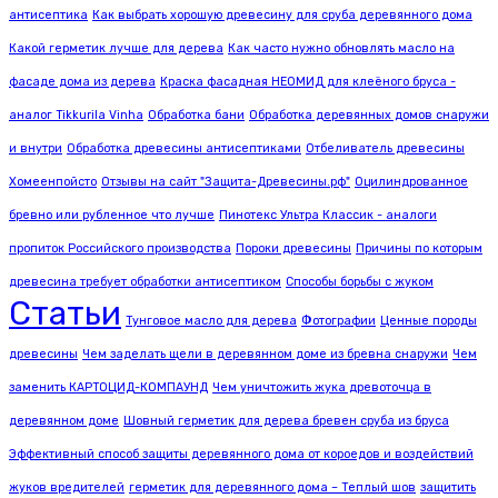
антисептика
Как выбрать хорошую древесину для сруба деревянного дома
Какой герметик лучше для дерева
Как часто нужно обновлять масло на
фасаде дома из дерева
Краска фасадная НЕОМИД для клеёного бруса -
аналог Tikkurila Vinha
Обработка бани
Обработка деревянных домов снаружи
и внутри
Обработка древесины антисептиками
Отбеливатель древесины
Хомеенпойсто
Отзывы на сайт "Защита-Древесины.рф"
Оцилиндрованное
бревно или рубленное что лучше
Пинотекс Ультра Классик - аналоги
пропиток Российского производства
Пороки древесины
Причины по которым
древесина требует обработки антисептиком
Способы борьбы с жуком
Статьи
Тунговое масло для дерева
Фотографии
Ценные породы
древесины
Чем заделать щели в деревянном доме из бревна снаружи
Чем
заменить КАРТОЦИД-КОМПАУНД
Чем уничтожить жука древоточца в
деревянном доме
Шовный герметик для дерева бревен сруба из бруса
Эффективный способ защиты деревянного дома от короедов и воздействий
жуков вредителей
герметик для деревянного дома – Теплый шов
защитить