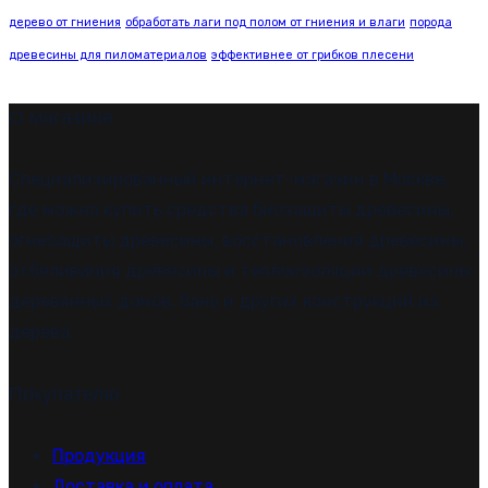
дерево от гниения
обработать лаги под полом от гниения и влаги
порода
древесины для пиломатериалов
эффективнее от грибков плесени
О магазине
Специализированный интернет-магазин в Москве,
где можно купить средства биозащиты древесины,
огнезащиты древесины, восстановления древесины,
отбеливания древесины и теплоизоляции древесины
деревянных домов, бань и других конструкций из
дерева.
Покупателю
Продукция
Доставка и оплата