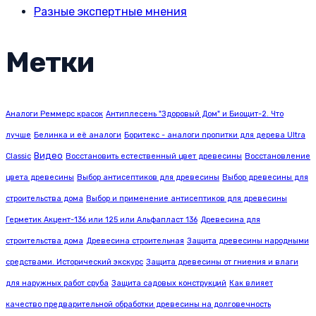
Разные экспертные мнения
Метки
Аналоги Реммерс красок
Антиплесень "Здоровый Дом" и Биощит-2. Что
лучше
Белинка и её аналоги
Боритекс - аналоги пропитки для дерева Ultra
Видео
Classic
Восстановить естественный цвет древесины
Восстановление
цвета древесины
Выбор антисептиков для древесины
Выбор древесины для
строительства дома
Выбор и применение антисептиков для древесины
Герметик Акцент-136 или 125 или Альфапласт 136
Древесина для
строительства дома
Древесина строительная
Защита древесины народными
средствами. Исторический экскурс
Защита древесины от гниения и влаги
для наружных работ сруба
Защита садовых конструкций
Как влияет
качество предварительной обработки древесины на долговечность