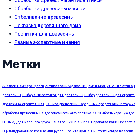
Обработка древесины антисептиком
Обработка древесины маслом
Отбеливание древесины
Покраска деревянного дома
Пропитки для древесины
Разные экспертные мнения
Метки
Аналоги Реммерс красок
Антиплесень "Здоровый Дом" и Биощит-2. Что лучше
древесины
Выбор антисептиков для древесины
Выбор древесины для строите
Древесина строительная
Защита древесины народными средствами. Историче
обработки древесины на долговечность антисептика
Как выбрать хорошую дре
НЕОМИД для клеёного бруса - аналог Tikkurila Vinha
Обработка бани
Обработк
Оцилиндрованное бревно или рубленное что лучше
Пинотекс Ультра Классик 