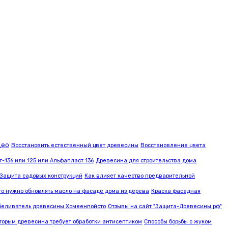
део
Восстановить естественный цвет древесины
Восстановление цвета
т-136 или 125 или Альфапласт 136
Древесина для строительства дома
Защита садовых конструкций
Как влияет качество предварительной
то нужно обновлять масло на фасаде дома из дерева
Краска фасадная
беливатель древесины Хомеенпойсто
Отзывы на сайт "Защита-Древесины.рф"
торым древесина требует обработки антисептиком
Способы борьбы с жуком