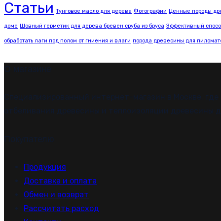
Статьи
Тунговое масло для дерева
Фотографии
Ценные породы др
доме
Шовный герметик для дерева бревен сруба из бруса
Эффективный спосо
обработать лаги под полом от гниения и влаги
порода древесины для пилома
О магазине
Специализированный интернет-магазин в Москве, где
отбеливания древесины и теплоизоляции древесины де
Покупателю
Продукция
Доставка и оплата
Обмен и возврат
Рассчитать расход