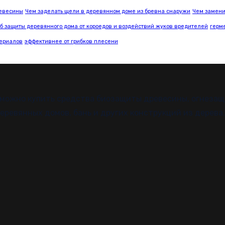
евесины
Чем заделать щели в деревянном доме из бревна снаружи
Чем замен
б защиты деревянного дома от короедов и воздействий жуков вредителей
герм
териалов
эффективнее от грибков плесени
 можно купить средства биозащиты древесины, огнезащ
ревянных домов, бань и других конструкций из дерева.