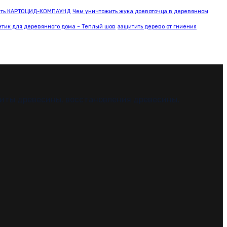
ить КАРТОЦИД-КОМПАУНД
Чем уничтожить жука древоточца в деревянном
етик для деревянного дома – Теплый шов
защитить дерево от гниения
иты древесины, восстановления древесины,