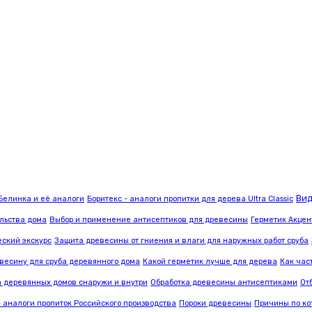
Ви
Белинка и её аналоги
Боритекс - аналоги пропитки для дерева Ultra Classic
льства дома
Выбор и применение антисептиков для древесины
Герметик Акцен
ский экскурс
Защита древесины от гниения и влаги для наружных работ сруба
весину для сруба деревянного дома
Какой герметик лучше для дерева
Как час
а деревянных домов снаружи и внутри
Обработка древесины антисептиками
От
- аналоги пропиток Российского производства
Пороки древесины
Причины по ко