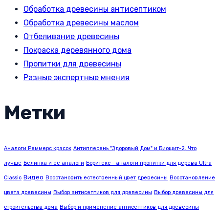
Обработка древесины антисептиком
Обработка древесины маслом
Отбеливание древесины
Покраска деревянного дома
Пропитки для древесины
Разные экспертные мнения
Метки
Аналоги Реммерс красок
Антиплесень "Здоровый Дом" и Биощит-2. Что
лучше
Белинка и её аналоги
Боритекс - аналоги пропитки для дерева Ultra
Видео
Classic
Восстановить естественный цвет древесины
Восстановление
цвета древесины
Выбор антисептиков для древесины
Выбор древесины для
строительства дома
Выбор и применение антисептиков для древесины