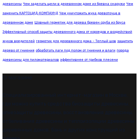
древесины
Чем заделать щели в деревянном доме из бревна снаружи
Чем
заменить КАРТОЦИД-КОМПАУНД
Чем уничтожить жука древоточца в
деревянном доме
Шовный герметик для дерева бревен сруба из бруса
Эффективный способ защиты деревянного дома от короедов и воздействий
жуков вредителей
герметик для деревянного дома – Теплый шов
защитить
дерево от гниения
обработать лаги под полом от гниения и влаги
порода
древесины для пиломатериалов
эффективнее от грибков плесени
О магазине
Специализированный интернет-магазин в Москве,
где можно купить средства биозащиты древесины,
огнезащиты древесины, восстановления древесины,
отбеливания древесины и теплоизоляции древесины
деревянных домов, бань и других конструкций из
дерева.