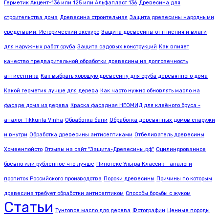
Герметик Акцент-136 или 125 или Альфапласт 136
Древесина для
строительства дома
Древесина строительная
Защита древесины народными
средствами. Исторический экскурс
Защита древесины от гниения и влаги
для наружных работ сруба
Защита садовых конструкций
Как влияет
качество предварительной обработки древесины на долговечность
антисептика
Как выбрать хорошую древесину для сруба деревянного дома
Какой герметик лучше для дерева
Как часто нужно обновлять масло на
фасаде дома из дерева
Краска фасадная НЕОМИД для клеёного бруса -
аналог Tikkurila Vinha
Обработка бани
Обработка деревянных домов снаружи
и внутри
Обработка древесины антисептиками
Отбеливатель древесины
Хомеенпойсто
Отзывы на сайт "Защита-Древесины.рф"
Оцилиндрованное
бревно или рубленное что лучше
Пинотекс Ультра Классик - аналоги
пропиток Российского производства
Пороки древесины
Причины по которым
древесина требует обработки антисептиком
Способы борьбы с жуком
Статьи
Тунговое масло для дерева
Фотографии
Ценные породы