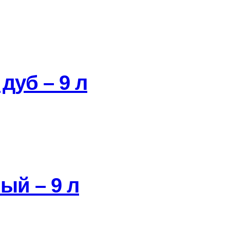
дуб – 9 л
ый – 9 л