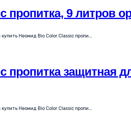
ic пропитка, 9 литров о
упить Неомид Bio Color Classic пропи...
ic пропитка защитная дл
упить Неомид Bio Color Classic пропи...