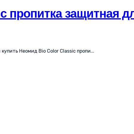
ic пропитка защитная дл
упить Неомид Bio Color Classic пропи...