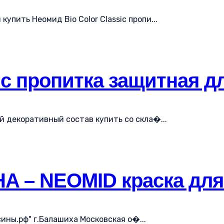
упить Неомид Bio Color Classic пропи...
ic пропитка защитная д
ый декоративный состав купить со скла�...
A – NEOMID краска для 
ны.рф" г.Балашиха Московская о�...