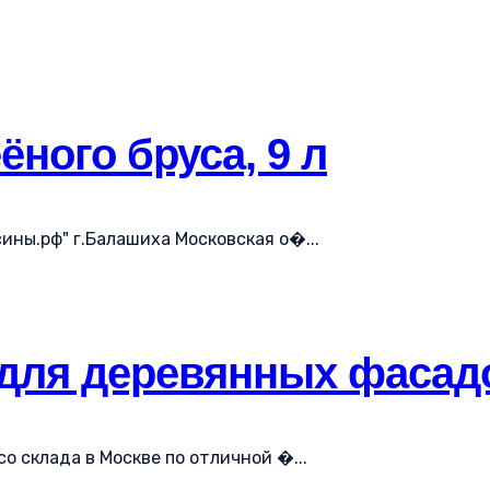
ного бруса, 9 л
ны.рф" г.Балашиха Московская о�...
для деревянных фасадо
о склада в Москве по отличной �...