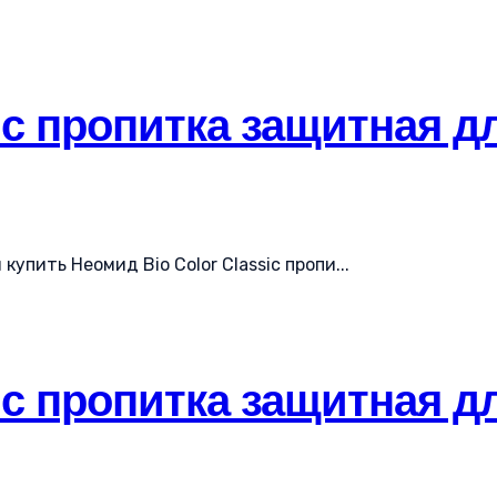
ic пропитка защитная дл
упить Неомид Bio Color Classic пропи...
ic пропитка защитная дл