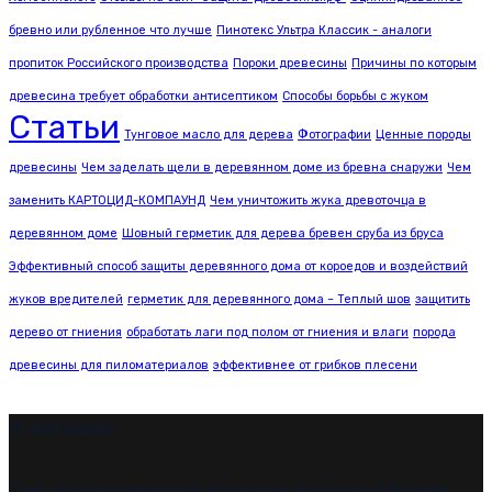
бревно или рубленное что лучше
Пинотекс Ультра Классик - аналоги
пропиток Российского производства
Пороки древесины
Причины по которым
древесина требует обработки антисептиком
Способы борьбы с жуком
Статьи
Тунговое масло для дерева
Фотографии
Ценные породы
древесины
Чем заделать щели в деревянном доме из бревна снаружи
Чем
заменить КАРТОЦИД-КОМПАУНД
Чем уничтожить жука древоточца в
деревянном доме
Шовный герметик для дерева бревен сруба из бруса
Эффективный способ защиты деревянного дома от короедов и воздействий
жуков вредителей
герметик для деревянного дома – Теплый шов
защитить
дерево от гниения
обработать лаги под полом от гниения и влаги
порода
древесины для пиломатериалов
эффективнее от грибков плесени
О магазине
Специализированный интернет-магазин в Москве,