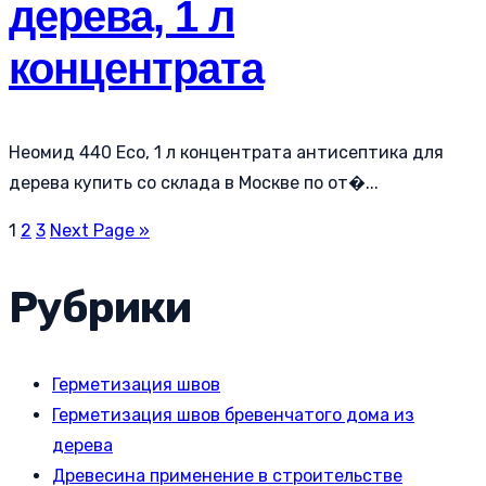
дерева, 1 л
концентрата
Неомид 440 Eco, 1 л концентрата антисептика для
дерева купить со склада в Москве по от�...
1
2
3
Next Page »
Рубрики
Герметизация швов
Герметизация швов бревенчатого дома из
дерева
Древесина применение в строительстве