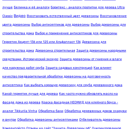
лучше
Белинка и её аналоги
Боритекс - аналоги пропитки для дерева Ultra
Видео
Classic
Восстановить естественный цвет древесины
Восстановление
цвета древесины
Выбор антисептиков для древесины
Выбор древесины для
строительства дома
Выбор и применение антисептиков для древесины
Герметик Акцент-136 или 125 или Альфапласт 136
Древесина для
строительства дома
Древесина строительная
Защита древесины народными
средствами. Исторический экскурс
Защита древесины от гниения и влаги
для наружных работ сруба
Защита садовых конструкций
Как влияет
качество предварительной обработки древесины на долговечность
антисептика
Как выбрать хорошую древесину для сруба деревянного дома
Какой герметик лучше для дерева
Как часто нужно обновлять масло на
фасаде дома из дерева
Краска фасадная НЕОМИД для клеёного бруса -
аналог Tikkurila Vinha
Обработка бани
Обработка деревянных домов снаружи
и внутри
Обработка древесины антисептиками
Отбеливатель древесины
Хомеенпойсто
Отзывы на сайт "Защита-Древесины.рф"
Оцилиндрованное