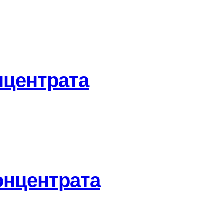
нцентрата
онцентрата