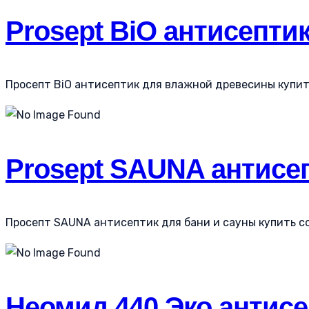
Prosept BiO антисепти
Просепт BiO антисептик для влажной древесины купить 
Prosept SAUNA антисеп
Просепт SAUNA антисептик для бани и сауны купить со 
Неомид 440 Эко антисе