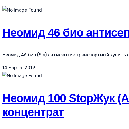
Неомид 46 био антисеп
Неомид 46 био (5 л) антисептик транспортный купить с
14 марта, 2019
Неомид 100 StopЖук (А
концентрат