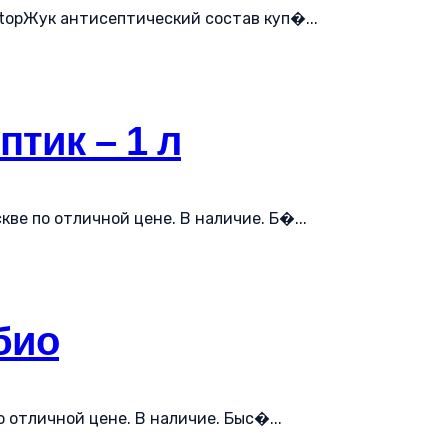
topЖук антисептический состав куп�...
птик – 1 л
кве по отличной цене. В наличие. Б�...
био
 отличной цене. В наличие. Быс�...