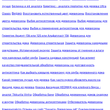
лучше
Белинка и её аналоги
Боритекс - аналоги пропитки для дерева Ultra
Видео
Classic
Восстановить естественный цвет древесины
Восстановление
цвета древесины
Выбор антисептиков для древесины
Выбор древесины для
строительства дома
Выбор и применение антисептиков для древесины
Герметик Акцент-136 или 125 или Альфапласт 136
Древесина для
строительства дома
Древесина строительная
Защита древесины народными
средствами. Исторический экскурс
Защита древесины от гниения и влаги
для наружных работ сруба
Защита садовых конструкций
Как влияет
качество предварительной обработки древесины на долговечность
антисептика
Как выбрать хорошую древесину для сруба деревянного дома
Какой герметик лучше для дерева
Как часто нужно обновлять масло на
фасаде дома из дерева
Краска фасадная НЕОМИД для клеёного бруса -
аналог Tikkurila Vinha
Обработка бани
Обработка деревянных домов снаружи
и внутри
Обработка древесины антисептиками
Отбеливатель древесины
Хомеенпойсто
Отзывы на сайт "Защита-Древесины.рф"
Оцилиндрованное