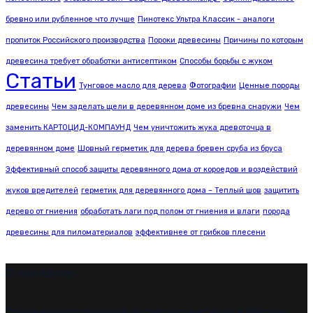
бревно или рубленное что лучше
Пинотекс Ультра Классик - аналоги
пропиток Российского производства
Пороки древесины
Причины по которым
древесина требует обработки антисептиком
Способы борьбы с жуком
Статьи
Тунговое масло для дерева
Фотографии
Ценные породы
древесины
Чем заделать щели в деревянном доме из бревна снаружи
Чем
заменить КАРТОЦИД-КОМПАУНД
Чем уничтожить жука древоточца в
деревянном доме
Шовный герметик для дерева бревен сруба из бруса
Эффективный способ защиты деревянного дома от короедов и воздействий
жуков вредителей
герметик для деревянного дома – Теплый шов
защитить
дерево от гниения
обработать лаги под полом от гниения и влаги
порода
древесины для пиломатериалов
эффективнее от грибков плесени
О магазине
Специализированный интернет-магазин в Москве,