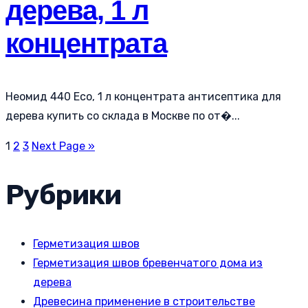
дерева, 1 л
концентрата
Неомид 440 Eco, 1 л концентрата антисептика для
дерева купить со склада в Москве по от�...
1
2
3
Next Page »
Рубрики
Герметизация швов
Герметизация швов бревенчатого дома из
дерева
Древесина применение в строительстве