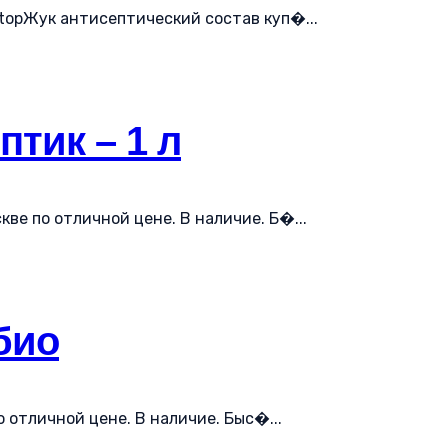
topЖук антисептический состав куп�...
птик – 1 л
кве по отличной цене. В наличие. Б�...
био
 отличной цене. В наличие. Быс�...