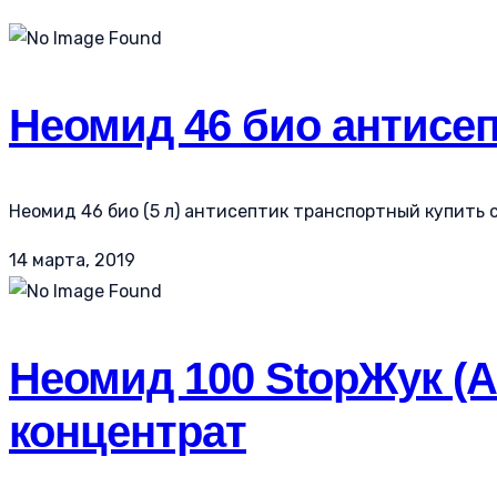
Неомид 46 био антисеп
Неомид 46 био (5 л) антисептик транспортный купить с
14 марта, 2019
Неомид 100 StopЖук (А
концентрат