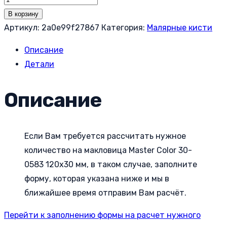
товара
В корзину
Макловица
Артикул:
2a0e99f27867
Категория:
Малярные кисти
Master
Описание
Color
Детали
30-
0583
Описание
120х30
мм
Если Вам требуется рассчитать нужное
количество на макловица Master Color 30-
0583 120х30 мм, в таком случае, заполните
форму, которая указана ниже и мы в
ближайшее время отправим Вам расчёт.
Перейти к заполнению формы на расчет нужного